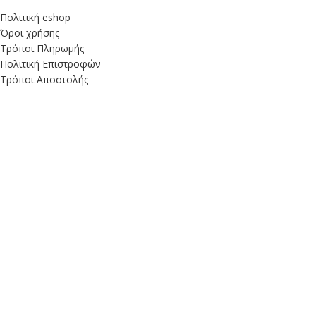
Πολιτική eshop
Όροι χρήσης
Τρόποι Πληρωμής
Πολιτική Επιστροφών
Τρόποι Αποστολής
Λογαριασμός
My Account
My Cart
Είδατε πρόσφατα
Αγαπημένα
Powered by
wst.gr
Facebook
X
Instagram
YouTube
Χρησιμοποιούμε cookies για να βελτιώσουμε την εμπειρία σας
στον ιστότοπό μας.
Με την περιήγηση σε αυτόν τον ιστότοπο,
συμφωνείτε με τη χρήση των cookies από εμάς.