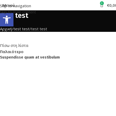
0
Μενού
€
0,0
Skip to navigation
Skip to main content
Ανοίξτε τη γραμμή εργαλείων
test test
Αρχική
test test
test test
Πίσω στη λίστα
Παλαιότερο
Suspendisse quam at vestibulum