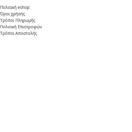
Πολιτική eshop
Όροι χρήσης
Τρόποι Πληρωμής
Πολιτική Επιστροφών
Τρόποι Αποστολής
Λογαριασμός
My Account
My Cart
Είδατε πρόσφατα
Αγαπημένα
Powered by
wst.gr
Facebook
X
Instagram
YouTube
Χρησιμοποιούμε cookies για να βελτιώσουμε την εμπειρία σας
στον ιστότοπό μας.
Με την περιήγηση σε αυτόν τον ιστότοπο,
συμφωνείτε με τη χρήση των cookies από εμάς.