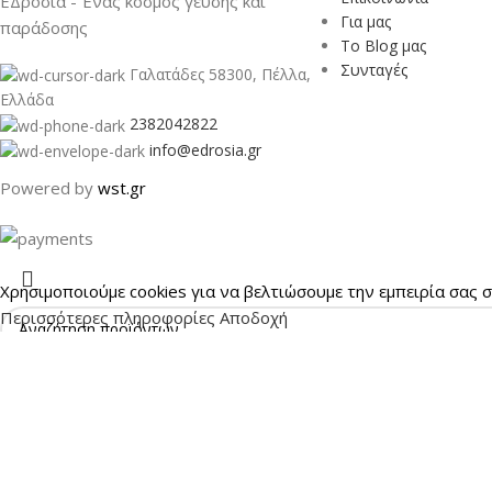
ΕΔροσιά - Ένας κόσμος γεύσης και
Για μας
παράδοσης
Το Blog μας
Συνταγές
Γαλατάδες 58300, Πέλλα,
Ελλάδα
2382042822
info@edrosia.gr
Powered by
wst.gr
Χρησιμοποιούμε cookies για να βελτιώσουμε την εμπειρία σας 
Περισσότερες πληροφορίες
Αποδοχή
Αναζήτηση
Ξεκινήστε να πληκτρολογείτε για να δείτε τα προϊόντα που αν