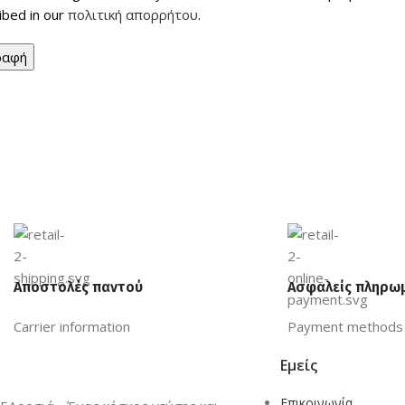
ibed in our
πολιτική απορρήτου
.
ραφή
Αποστολές παντού
Ασφαλείς πληρω
Carrier information
Payment methods
Εμείς
Επικοινωνία