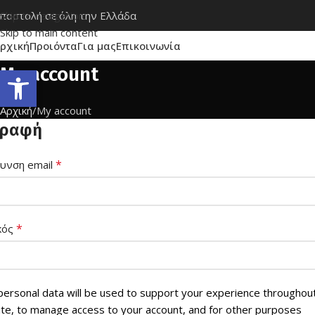
ποστολή σε όλη την Ελλάδα
Skip to navigation
Skip to main content
ρχική
Προιόντα
Για μας
Επικοινωνία
Ανοίξτε τη γραμμή εργαλείων
My account
Αρχική
My account
γραφή
*
υνση email
*
κός
personal data will be used to support your experience throughout
te, to manage access to your account, and for other purposes