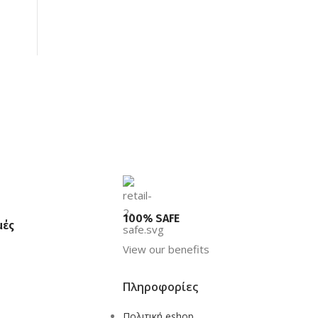
100% SAFE
μές
View our benefits
Πληροφορίες
Πολιτική eshop